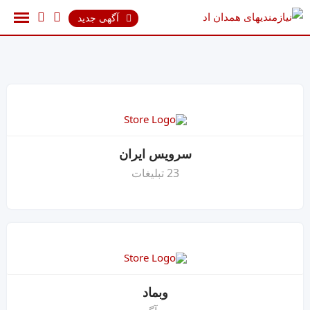
رش
آگهی جدید
ه
حتوا
سرویس ایران
23 تبلیغات
وبماد