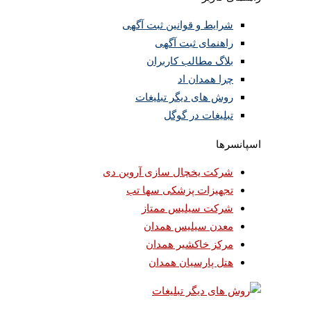
شرایط و قوانین ثبت آگهی
راهنمای ثبت آگهی
بلاگ مطالب کاربران
چرا همدان اد
روش های دیگر تبلیغات
تبلیغات در گوگل
اسپانسرها
شرکت یخچال سازی آروین دی
تجهیزات پزشکی سها تب
شرکت سیلیس ممتاز
معدن سیلیس همدان
مرکز خاکشیر همدان
هتل پارسیان همدان