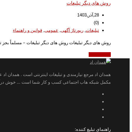
روش های دیگر تبلیغات
28,آذر,1403
(0)
,
,
,
تبلیغات
رپورتاژ آگهی
عمومی
قوانین و راهنماء
روش های دیگر تبلیغات روش های دیگر تبلیغات – مسلماً بجز ت
ادامه مطلب
همدان اد مرجع نیازمندی و تبلیغات اینترنتی است . همدان اد 
مکمل شبکه هاب اجتماعی کسب و کار شما است ... خوش درآمد
راهنمای تبلیغ کننده: