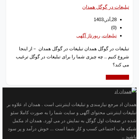
تبلیغات در گوگل همدان
28,آذر,1403
(0)
,
تبلیغات
رپورتاژ آگهی
تبلیغات در گوگل همدان تبلیغات در گوگل همدان – از اینجا
شروع کنیم .. چه چیزی شما را برای تبلیغات در گوگل ترغیب
می کند؟
ادامه مطلب
همدان اد مرجع نیازمندی و تبلیغات اینترنتی است . همدان اد علاوه بر
تبلیغات اینترنتی محتوای آگهی و سایت شما را به صورت کاملا سئو
شده در صفحات اول گوگل به نمایش در می آورد. همدان اد مکمل
شبکه هاب اجتماعی کسب و کار شما است ... خوش درآمد و پر سود
باشید ..