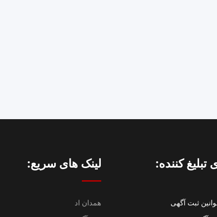
 تبلیغ کننده:
لینک های سریع:
انین ثبت آگهی
همدان اد