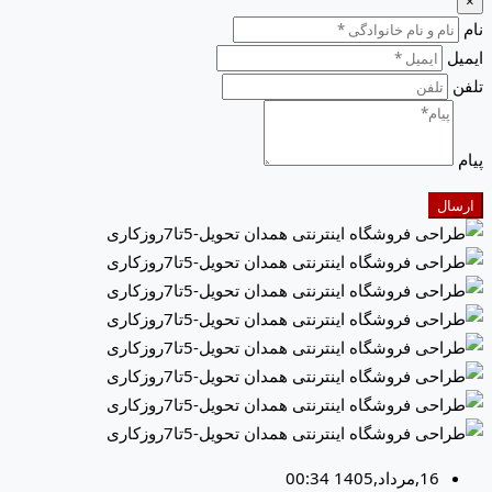
×
نام
ایمیل
تلفن
پیام
ارسال
16,مرداد,1405 00:34