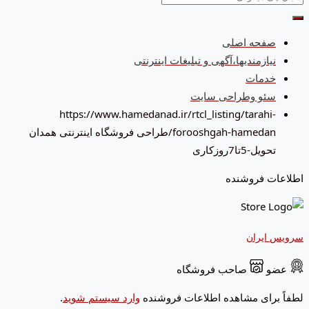
صفحه اصلی
نیازمندیها،آگهی و تبلیغات اینترنتی
خدمات
سئو وطراحی سایت
https://www.hamedanad.ir/rtcl_listing/tarahi-
forooshgah-hamedan/
طراحی فروشگاه اینترنتی همدان
تحویل-5تا7روزکاری
اطلاعات فروشنده
سرویس ایران
عضو
صاحب فروشگاه
لطفاً برای مشاهده اطلاعات فروشنده
وارد سیستم شوید
.