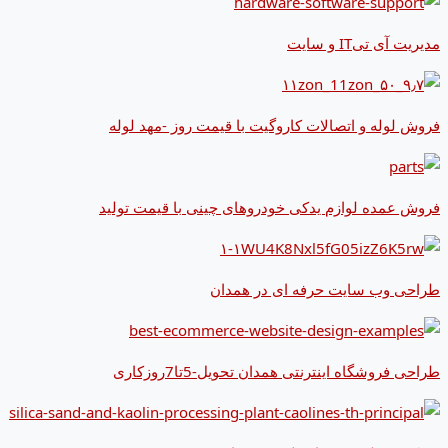
مدیریت آی تیIT و سایت
فروش لوله و اتصالات کاروگیت با قیمت روز -مهد لوله
فروش عمده لوازم یدکی خودروهای چینی با قیمت تولید
طراحی وب سایت حرفه ای در همدان
طراحی فروشگاه اینترنتی همدان تحویل-5تا7روزکاری