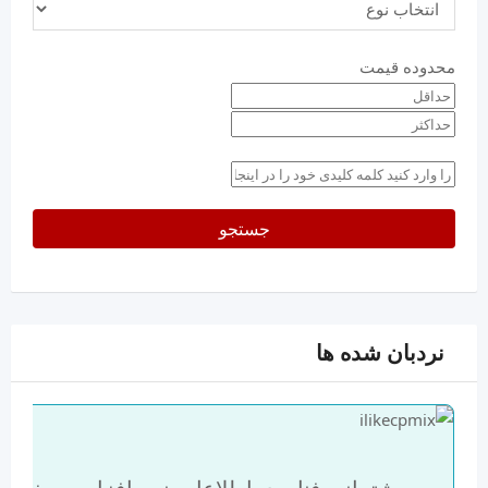
محدوده قیمت
حداقل
قیمت
حداکثر
keyword
جستجو
نردبان شده ها