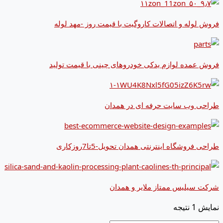
فروش لوله و اتصالات کاروگیت با قیمت روز -مهد لوله
فروش عمده لوازم یدکی خودروهای چینی با قیمت تولید
طراحی وب سایت حرفه ای در همدان
طراحی فروشگاه اینترنتی همدان تحویل-5تا7روزکاری
شرکت سیلیس ممتاز ملایر و همدان
نمایش 1 نتیجه