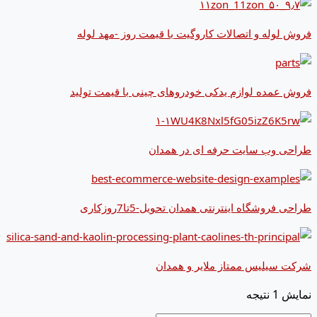
فروش لوله و اتصالات کاروگیت با قیمت روز -مهد لوله
فروش عمده لوازم یدکی خودروهای چینی با قیمت تولید
طراحی وب سایت حرفه ای در همدان
طراحی فروشگاه اینترنتی همدان تحویل-5تا7روزکاری
شرکت سیلیس ممتاز ملایر و همدان
نمایش 1 نتیجه