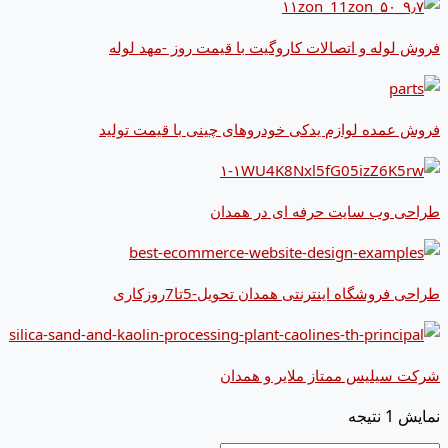
فروش لوله و اتصالات کاروگیت با قیمت روز -مهد لوله
فروش عمده لوازم یدکی خودروهای چینی با قیمت تولید
طراحی وب سایت حرفه ای در همدان
طراحی فروشگاه اینترنتی همدان تحویل-5تا7روزکاری
شرکت سیلیس ممتاز ملایر و همدان
نمایش 1 نتیجه