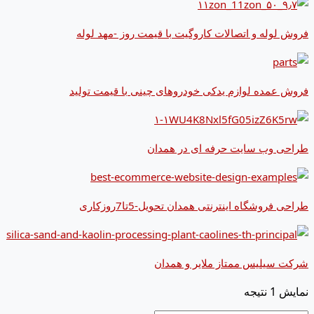
فروش لوله و اتصالات کاروگیت با قیمت روز -مهد لوله
فروش عمده لوازم یدکی خودروهای چینی با قیمت تولید
طراحی وب سایت حرفه ای در همدان
طراحی فروشگاه اینترنتی همدان تحویل-5تا7روزکاری
شرکت سیلیس ممتاز ملایر و همدان
نمایش 1 نتیجه