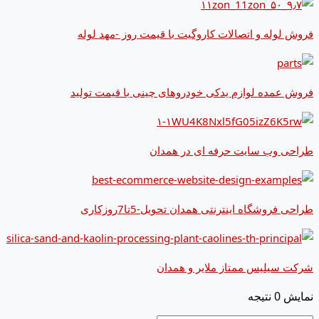
فروش لوله و اتصالات کاروگیت با قیمت روز -مهد لوله
فروش عمده لوازم یدکی خودروهای چینی با قیمت تولید
طراحی وب سایت حرفه ای در همدان
طراحی فروشگاه اینترنتی همدان تحویل-5تا7روزکاری
شرکت سیلیس ممتاز ملایر و همدان
نمایش 0 نتیجه