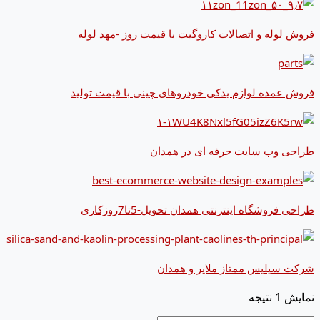
فروش لوله و اتصالات کاروگیت با قیمت روز -مهد لوله
فروش عمده لوازم یدکی خودروهای چینی با قیمت تولید
طراحی وب سایت حرفه ای در همدان
طراحی فروشگاه اینترنتی همدان تحویل-5تا7روزکاری
شرکت سیلیس ممتاز ملایر و همدان
نمایش 1 نتیجه