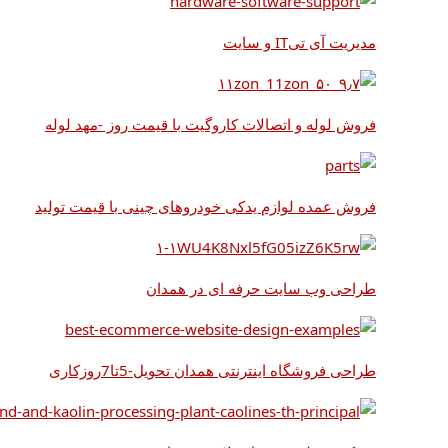
مدیریت آی تیIT و سایت
فروش لوله و اتصالات کاروگیت با قیمت روز -مهد لوله
فروش عمده لوازم یدکی خودروهای چینی با قیمت تولید
طراحی وب سایت حرفه ای در همدان
طراحی فروشگاه اینترنتی همدان تحویل-5تا7روزکاری