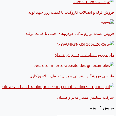
فروش لوله و اتصالات کاروگیت با قیمت روز -مهد لوله
فروش عمده لوازم یدکی خودروهای چینی با قیمت تولید
طراحی وب سایت حرفه ای در همدان
طراحی فروشگاه اینترنتی همدان تحویل-5تا7روزکاری
شرکت سیلیس ممتاز ملایر و همدان
نمایش 1 نتیجه