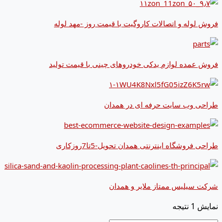
فروش لوله و اتصالات کاروگیت با قیمت روز -مهد لوله
فروش عمده لوازم یدکی خودروهای چینی با قیمت تولید
طراحی وب سایت حرفه ای در همدان
طراحی فروشگاه اینترنتی همدان تحویل-5تا7روزکاری
شرکت سیلیس ممتاز ملایر و همدان
نمایش 1 نتیجه