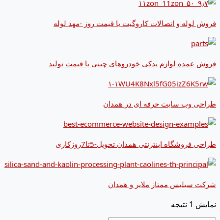
فروش لوله و اتصالات کاروگیت با قیمت روز -مهد لوله
فروش عمده لوازم یدکی خودروهای چینی با قیمت تولید
طراحی وب سایت حرفه ای در همدان
طراحی فروشگاه اینترنتی همدان تحویل-5تا7روزکاری
شرکت سیلیس ممتاز ملایر و همدان
نمایش 1 نتیجه