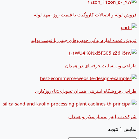
فروش لوله و اتصالات کاروگیت با قیمت روز -مهد لوله
فروش عمده لوازم یدکی خودروهای چینی با قیمت تولید
طراحی وب سایت حرفه ای در همدان
طراحی فروشگاه اینترنتی همدان تحویل-5تا7روزکاری
شرکت سیلیس ممتاز ملایر و همدان
نمایش 1 نتیجه