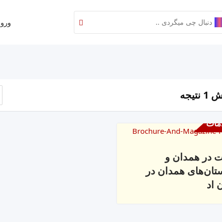
ورود
نتیجه
مات
ات در همدان و
ان‌های همدان در
 اد