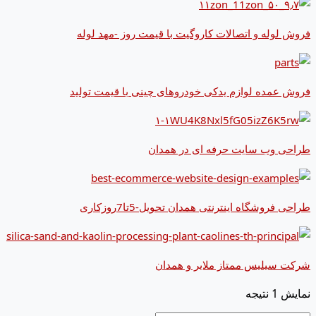
فروش لوله و اتصالات کاروگیت با قیمت روز -مهد لوله
فروش عمده لوازم یدکی خودروهای چینی با قیمت تولید
طراحی وب سایت حرفه ای در همدان
طراحی فروشگاه اینترنتی همدان تحویل-5تا7روزکاری
شرکت سیلیس ممتاز ملایر و همدان
نمایش 1 نتیجه