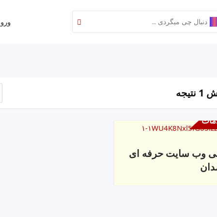
ورود
نتیجه
مات
 وب سایت حرفه ای
دان