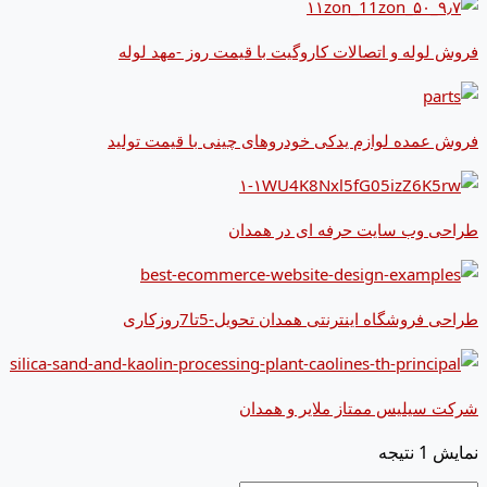
فروش لوله و اتصالات کاروگیت با قیمت روز -مهد لوله
فروش عمده لوازم یدکی خودروهای چینی با قیمت تولید
طراحی وب سایت حرفه ای در همدان
طراحی فروشگاه اینترنتی همدان تحویل-5تا7روزکاری
شرکت سیلیس ممتاز ملایر و همدان
نمایش 1 نتیجه