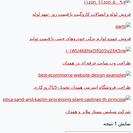
فروش لوله و اتصالات کاروگیت با قیمت روز -مهد لوله
فروش عمده لوازم یدکی خودروهای چینی با قیمت تولید
طراحی وب سایت حرفه ای در همدان
طراحی فروشگاه اینترنتی همدان تحویل-5تا7روزکاری
شرکت سیلیس ممتاز ملایر و همدان
نمایش 1 نتیجه