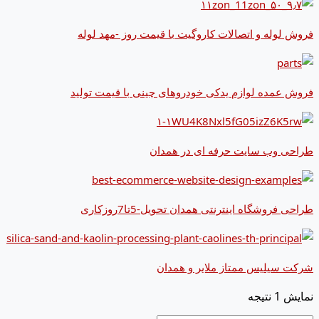
فروش لوله و اتصالات کاروگیت با قیمت روز -مهد لوله
فروش عمده لوازم یدکی خودروهای چینی با قیمت تولید
طراحی وب سایت حرفه ای در همدان
طراحی فروشگاه اینترنتی همدان تحویل-5تا7روزکاری
شرکت سیلیس ممتاز ملایر و همدان
نمایش 1 نتیجه