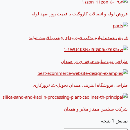
فروش لوله و اتصالات کاروگیت با قیمت روز -مهد لوله
فروش عمده لوازم یدکی خودروهای چینی با قیمت تولید
طراحی وب سایت حرفه ای در همدان
طراحی فروشگاه اینترنتی همدان تحویل-5تا7روزکاری
شرکت سیلیس ممتاز ملایر و همدان
نمایش 1 نتیجه