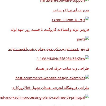
مدیریت آی تیIT و سایت
فروش لوله و اتصالات کاروگیت با قیمت روز -مهد لوله
فروش عمده لوازم یدکی خودروهای چینی با قیمت تولید
طراحی وب سایت حرفه ای در همدان
طراحی فروشگاه اینترنتی همدان تحویل-5تا7روزکاری