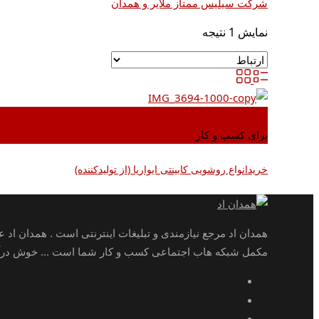
شرکت سیلیس ممتاز ملایر و همدان
نمایش 1 نتیجه
اضافه کردن به علاقه مندی ها
برای کسب و کار
خریدانواع روشویی کابینتی ایواریا (از تولیدکننده)
همدان اد مرجع نیازمندی و تبلیغات اینترنتی است . همدان اد 
مکمل شبکه هاب اجتماعی کسب و کار شما است ... خوش درآمد