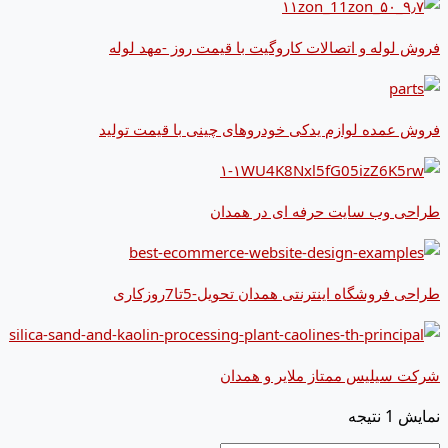
فروش لوله و اتصالات کاروگیت با قیمت روز -مهد لوله
فروش عمده لوازم یدکی خودروهای چینی با قیمت تولید
طراحی وب سایت حرفه ای در همدان
طراحی فروشگاه اینترنتی همدان تحویل-5تا7روزکاری
شرکت سیلیس ممتاز ملایر و همدان
نمایش 1 نتیجه