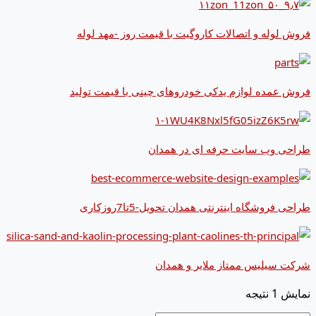
فروش لوله و اتصالات کاروگیت با قیمت روز -مهد لوله
فروش عمده لوازم یدکی خودروهای چینی با قیمت تولید
طراحی وب سایت حرفه ای در همدان
طراحی فروشگاه اینترنتی همدان تحویل-5تا7روزکاری
شرکت سیلیس ممتاز ملایر و همدان
نمایش 1 نتیجه