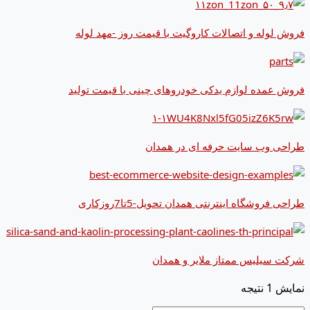
فروش لوله و اتصالات کاروگیت با قیمت روز -مهد لوله
فروش عمده لوازم یدکی خودروهای چینی با قیمت تولید
طراحی وب سایت حرفه ای در همدان
طراحی فروشگاه اینترنتی همدان تحویل-5تا7روزکاری
شرکت سیلیس ممتاز ملایر و همدان
نمایش 1 نتیجه