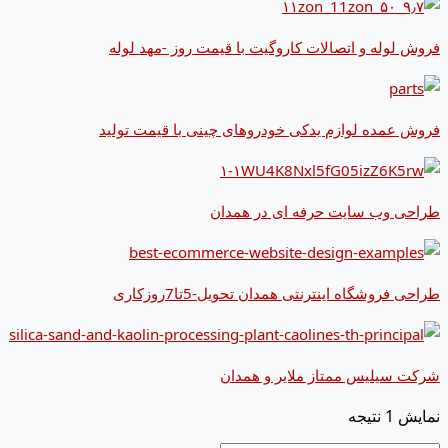
فروش لوله و اتصالات کاروگیت با قیمت روز -مهد لوله
فروش عمده لوازم یدکی خودروهای چینی با قیمت تولید
طراحی وب سایت حرفه ای در همدان
طراحی فروشگاه اینترنتی همدان تحویل-5تا7روزکاری
شرکت سیلیس ممتاز ملایر و همدان
نمایش 1 نتیجه