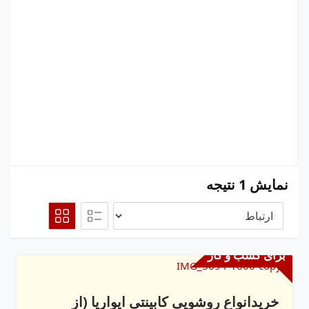
نمایش 1 نتیجه
برای کسب و کار
خریدانواع روشویی کابینتی ایواریا (از