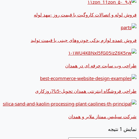
فروش لوله و اتصالات کاروگیت با قیمت روز -مهد لوله
فروش عمده لوازم یدکی خودروهای چینی با قیمت تولید
طراحی وب سایت حرفه ای در همدان
طراحی فروشگاه اینترنتی همدان تحویل-5تا7روزکاری
شرکت سیلیس ممتاز ملایر و همدان
نمایش 1 نتیجه