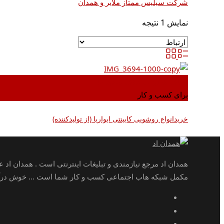
شرکت سیلیس ممتاز ملایر و همدان
نمایش 1 نتیجه
اضافه کردن به علاقه مندی ها
برای کسب و کار
خریدانواع روشویی کابینتی ایواریا (از تولیدکننده)
همدان اد مرجع نیازمندی و تبلیغات اینترنتی است . همدان اد 
مکمل شبکه هاب اجتماعی کسب و کار شما است ... خوش درآمد