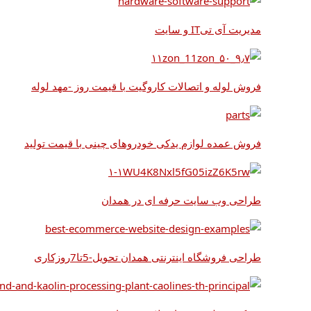
مدیریت آی تیIT و سایت
فروش لوله و اتصالات کاروگیت با قیمت روز -مهد لوله
فروش عمده لوازم یدکی خودروهای چینی با قیمت تولید
طراحی وب سایت حرفه ای در همدان
طراحی فروشگاه اینترنتی همدان تحویل-5تا7روزکاری