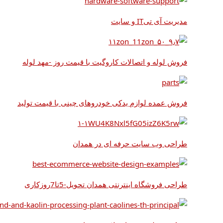
مدیریت آی تیIT و سایت
فروش لوله و اتصالات کاروگیت با قیمت روز -مهد لوله
فروش عمده لوازم یدکی خودروهای چینی با قیمت تولید
طراحی وب سایت حرفه ای در همدان
طراحی فروشگاه اینترنتی همدان تحویل-5تا7روزکاری