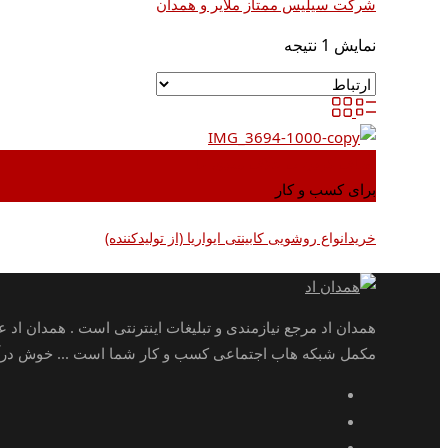
شرکت سیلیس ممتاز ملایر و همدان
نمایش 1 نتیجه
اضافه کردن به علاقه مندی ها
برای کسب و کار
خریدانواع روشویی کابینتی ایواریا (از تولیدکننده)
همدان اد مرجع نیازمندی و تبلیغات اینترنتی است . همدان اد 
مکمل شبکه هاب اجتماعی کسب و کار شما است ... خوش درآمد