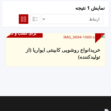
نمایش 1 نتیجه
برای کسب و کار
خریدانواع روشویی کابینتی ایواریا (از
تولیدکننده)