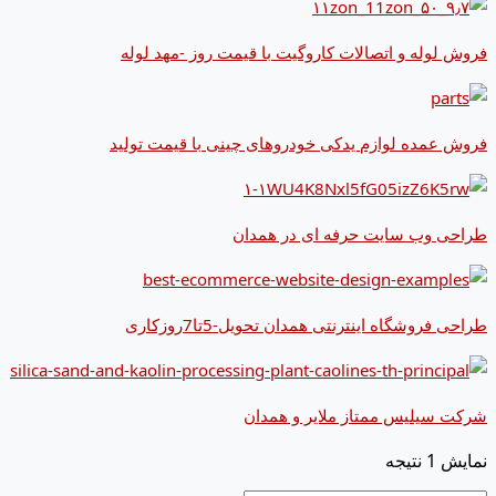
فروش لوله و اتصالات کاروگیت با قیمت روز -مهد لوله
فروش عمده لوازم یدکی خودروهای چینی با قیمت تولید
طراحی وب سایت حرفه ای در همدان
طراحی فروشگاه اینترنتی همدان تحویل-5تا7روزکاری
شرکت سیلیس ممتاز ملایر و همدان
نمایش 1 نتیجه