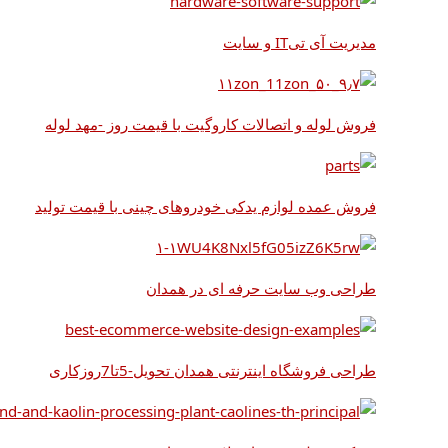
مدیریت آی تیIT و سایت
فروش لوله و اتصالات کاروگیت با قیمت روز -مهد لوله
فروش عمده لوازم یدکی خودروهای چینی با قیمت تولید
طراحی وب سایت حرفه ای در همدان
طراحی فروشگاه اینترنتی همدان تحویل-5تا7روزکاری